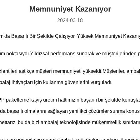
Memnuniyet Kazanıyor
2024-03-18
'da Başarılı Bir Şekilde Çalışıyor, Yüksek Memnuniyet Kazanı
üm noktasıydı.Yıldızsal performans sunarak ve müşterilerinden 
 beklentileri aştıkça müşteri memnuniyeti yükseldi.Müşteriler, amb
balaj ihtiyaçları için kullanma güvenlerini vurguladı.
paketleme kayış üretim hattımızın başarılı bir şekilde konuşla
ında başarılı olmalarını sağlayan yenilikçi çözümler sunma kon
nnettarız, bu da bizi ambalaj teknolojisinde mükemmellik sınırl
lamak için güvenilir ve verimli ambalaj çözümleri ararken, Yong