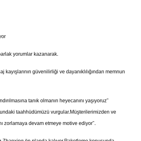
yor
parlak yorumlar kazanarak.
alaj kayışlarının güvenilirliği ve dayanıklılığından memnun
ndırılmasına tanık olmanın heyecanını yaşıyoruz"
usundaki taahhüdümüzü vurgular.Müşterilerimizden ve
arını zorlamaya devam etmeye motive ediyor".
xing Zhanxing ön planda kalıyor.Paketleme konusunda