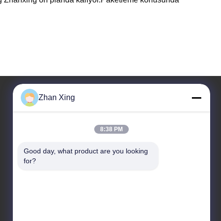
Zhan Xing
Adresimiz
8:38 PM
Adres
No. 43-101, Meiyingsen, Xinpotou, Xinqiang Topluluğu,
Good day, what product are you looking 
for?
Xinhu Caddesi, Guangming Bölgesi, Shenzhen
tel
86-0755-29932659