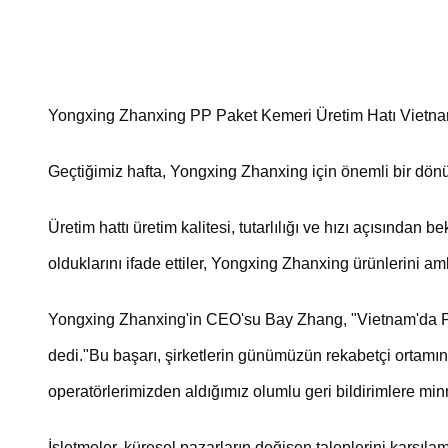
Yongxing Zhanxing PP Paket Kemeri Üretim Hatı Vietnam
Geçtiğimiz hafta, Yongxing Zhanxing için önemli bir dön
Üretim hattı üretim kalitesi, tutarlılığı ve hızı açısından
olduklarını ifade ettiler, Yongxing Zhanxing ürünlerini am
Yongxing Zhanxing'in CEO'su Bay Zhang, "Vietnam'da PP 
dedi."Bu başarı, şirketlerin günümüzün rekabetçi ortam
operatörlerimizden aldığımız olumlu geri bildirimlere mi
İşletmeler, küresel pazarların değişen taleplerini karşı