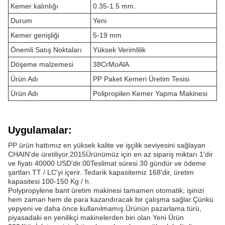
Kemer kalınlığı
0.35-1.5 mm.
Durum
Yeni
Kemer genişliği
5-19 mm
Önemli Satış Noktaları
Yüksek Verimlilik
Döşeme malzemesi
38CrMoAlA
Ürün Adı
PP Paket Kemeri Üretim Tesisi
Ürün Adı
Polipropilen Kemer Yapma Makinesi
Uygulamalar:
PP ürün hattımız en yüksek kalite ve işçilik seviyesini sağlayan
CHAIN'de üretiliyor.2015Ürünümüz için en az sipariş miktarı 1'dir
ve fiyatı 40000 USD'dir.00Teslimat süresi 30 gündür ve ödeme
şartları TT / LC'yi içerir. Tedarik kapasitemiz 168'dir, üretim
kapasitesi 100-150 Kg / h.
Polypropylene bant üretim makinesi tamamen otomatik, işinizi
hem zaman hem de para kazandıracak bir çalışma sağlar.Çünkü
yepyeni ve daha önce kullanılmamış.Ürünün pazarlama türü,
piyasadaki en yenilikçi makinelerden biri olan Yeni Ürün