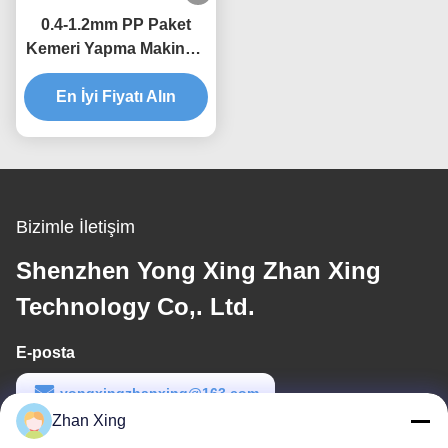
0.4-1.2mm PP Paket
Kemeri Yapma Makinesi
Çift Makara Ekstrüzyon
En İyi Fiyatı Alın
Üretim hattı
Bizimle İletişim
Shenzhen Yong Xing Zhan Xing
Technology Co,. Ltd.
E-posta
yongxingzhanxing@163.com
Zhan Xing
Çalışma saati