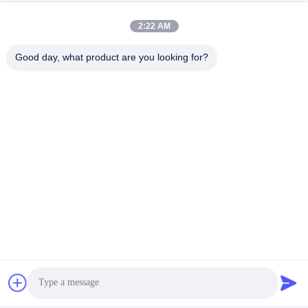
8:00-20:00
2:22 AM
Adresimiz
Good day, what product are you looking for?
Adres
No. 43-101, Meiyingsen, Xinpotou, Xinqiang Topluluğu, Xinhu
Caddesi, Guangming Bölgesi, Shenzhen
tel
86-0755-29932659
Çin İyi Kalite PP Kayış Yapma Makinesi Tedarikçi. Telif hakkı ©
-2026 Shenzhen Yong Xing Zhan Xing Technology Co,. Ltd. -
Tüm haklar saklıdır.
Gizlilik Politikası
|
Site Haritası