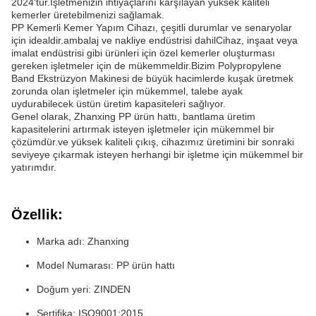
2024'tür.İşletmenizin ihtiyaçlarını karşılayan yüksek kaliteli
kemerler üretebilmenizi sağlamak.
PP Kemerli Kemer Yapım Cihazı, çeşitli durumlar ve senaryolar
için idealdir.ambalaj ve nakliye endüstrisi dahilCihaz, inşaat veya
imalat endüstrisi gibi ürünleri için özel kemerler oluşturması
gereken işletmeler için de mükemmeldir.Bizim Polypropylene
Band Ekstrüzyon Makinesi de büyük hacimlerde kuşak üretmek
zorunda olan işletmeler için mükemmel, talebe ayak
uydurabilecek üstün üretim kapasiteleri sağlıyor.
Genel olarak, Zhanxing PP ürün hattı, bantlama üretim
kapasitelerini artırmak isteyen işletmeler için mükemmel bir
çözümdür.ve yüksek kaliteli çıkış, cihazımız üretimini bir sonraki
seviyeye çıkarmak isteyen herhangi bir işletme için mükemmel bir
yatırımdır.
Özellik:
Marka adı: Zhanxing
Model Numarası: PP ürün hattı
Doğum yeri: ZINDEN
Sertifika: ISO9001:2015